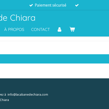
Paiement sécurisé
de Chiara
À PROPOS
CONTACT
ivez à info@lacabanedechiara.com
 Chiara