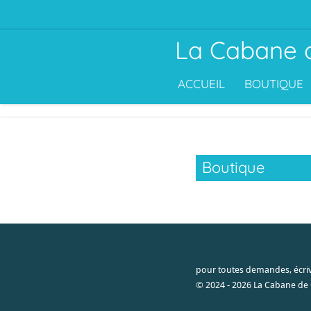
Passer
au
La Cabane 
contenu
principal
ACCUEIL
BOUTIQUE
Boutique
pour toutes demandes, écr
© 2024 - 2026 La Cabane de